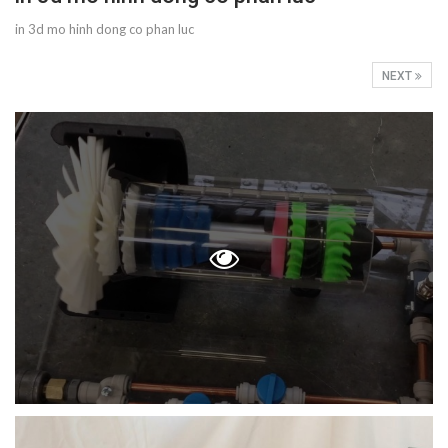
in 3d mo hinh dong co phan luc
NEXT