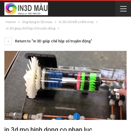
Home
ứng dụng in 3D màu
in 3D chi tiết cơ khí máy
in 3D giúp chế hộp số truyền động
Return to "in 3D giúp chế hộp số truyền động"
in 3d mo hinh dong co phan luc