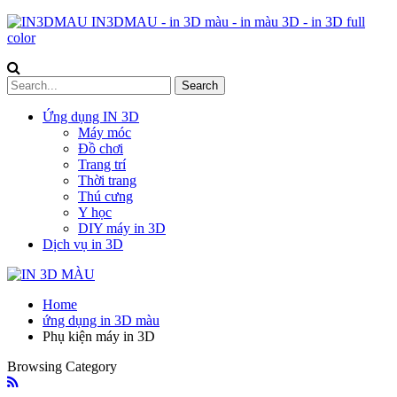
IN3DMAU - in 3D màu - in màu 3D - in 3D full
color
Ứng dụng IN 3D
Máy móc
Đồ chơi
Trang trí
Thời trang
Thú cưng
Y học
DIY máy in 3D
Dịch vụ in 3D
Home
ứng dụng in 3D màu
Phụ kiện máy in 3D
Browsing Category