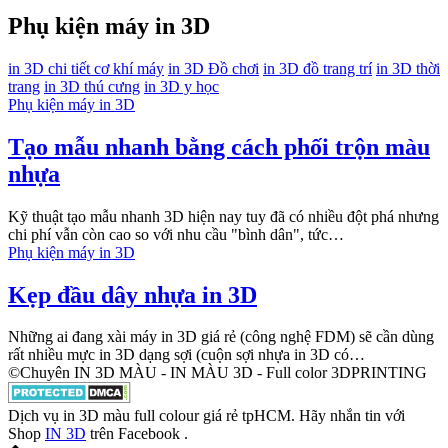
Phụ kiện máy in 3D
in 3D chi tiết cơ khí máy
in 3D Đồ chơi
in 3D đồ trang trí
in 3D thời
trang
in 3D thú cưng
in 3D y học
Phụ kiện máy in 3D
Tạo mẫu nhanh bằng cách phối trộn màu
nhựa
Kỹ thuật tạo mẫu nhanh 3D hiện nay tuy đã có nhiều đột phá nhưng
chi phí vẫn còn cao so với nhu cầu "bình dân", tức…
Phụ kiện máy in 3D
Kẹp đầu dây nhựa in 3D
Những ai đang xài máy in 3D giá rẻ (công nghệ FDM) sẽ cần dùng
rất nhiều mực in 3D dạng sợi (cuộn sợi nhựa in 3D có…
©Chuyên IN 3D MÀU - IN MÀU 3D - Full color 3DPRINTING
Dịch vụ in 3D màu full colour giá rẻ tpHCM. Hãy nhắn tin với
Shop
IN 3D
trên Facebook .