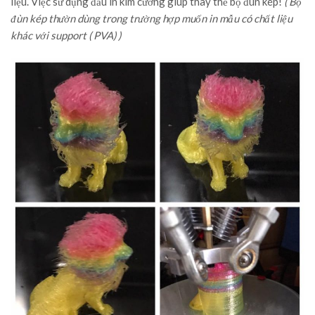
liệu. Việc sử dụng đầu in kim cương giúp thay thế bộ đùn kép!
( Bộ
đùn kép thườn dùng trong trường hợp muốn in mẫu có chất liệu
khác với support ( PVA) )