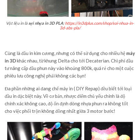
Vật liệu in là
sợi nhựa in 3D PLA
:
https://in3dplus.com/shop/soi-nhua-in-
3d-abs-pla/
Cùng là đầu in kim cương, nhưng có thể sử dụng cho nhiều hệ
máy
in 3D
khác nhau, từ khung Delta cho tới Decaterian. Chi phí đầu
tư nâng cấp đầu phun này vào khoảng 800k, quá rẻ cho một cuộc
phiêu lưu công nghệ phải không các bạn!
Đa phần những ai đang chế máy in ( DIY Repap) đều biết tới loại
đầu in đặc biệt này. Về cơ bản, nhược điểm chủ yếu chính là độ
chính xác không cao, độ ổn định dòng nhựa phun ra không tốt
cho việc phối trộn không đồng nhất giữa 3 motor bước!