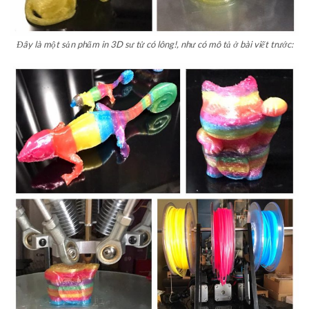
Đây là một sản phẩm in 3D sư tử có lông!, như có mô tả ở bài viết trước: