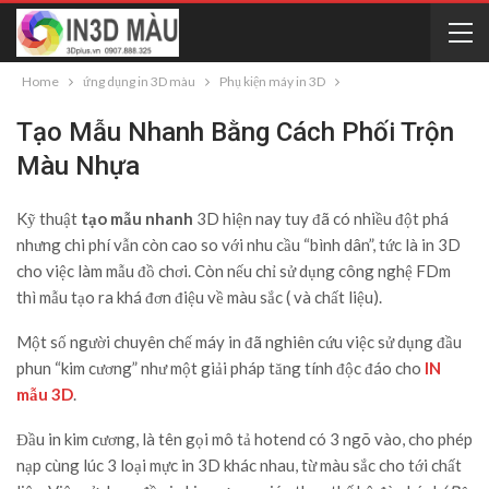
Home
ứng dụng in 3D màu
Phụ kiện máy in 3D
Tạo Mẫu Nhanh Bằng Cách Phối Trộn
Màu Nhựa
Kỹ thuật
tạo mẫu nhanh
3D hiện nay tuy đã có nhiều đột phá
nhưng chi phí vẫn còn cao so với nhu cầu “bình dân”, tức là in 3D
cho việc làm mẫu đồ chơi. Còn nếu chỉ sử dụng công nghệ FDm
thì mẫu tạo ra khá đơn điệu về màu sắc ( và chất liệu).
Một số người chuyên chế máy in đã nghiên cứu việc sử dụng đầu
phun “kim cương” như một giải pháp tăng tính độc đáo cho
IN
mẫu 3D
.
Đầu in kim cương, là tên gọi mô tả hotend có 3 ngõ vào, cho phép
nạp cùng lúc 3 loại mực in 3D khác nhau, từ màu sắc cho tới chất