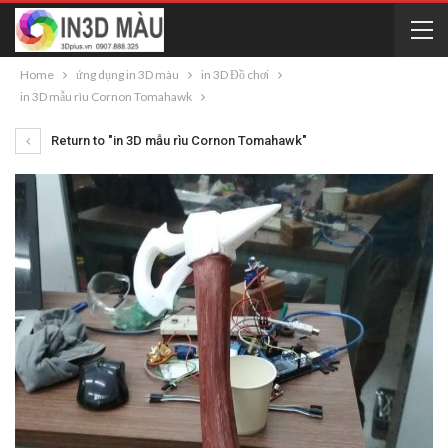
Home
ứng dụng in 3D màu
in 3D Đồ chơi
in 3D mẫu rìu Cornon Tomahawk
Return to "in 3D mẫu rìu Cornon Tomahawk"